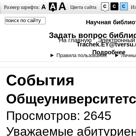
Размер шрифта:
Цвета сайта
И
Научная библиот
Задать вопрос библи
На главную
Электронный 
Trachek.EY@tversu.
Подробнее
Правила пользования
Личны
События
Общеуниверситетс
Просмотров: 2645
Уважаемые абитуриен