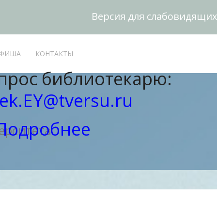
Версия для слабовидящих
ФИША
КОНТАКТЫ
прос библиотекарю:
ek.EY@tversu.ru
Подробнее
ерситета