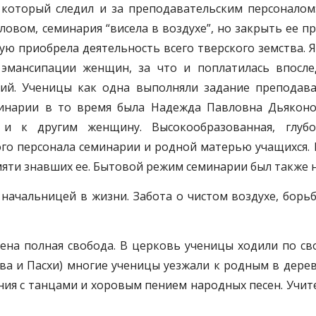
), который следил и за преподавательским персоналом
 Словом, семинария “висела в воздухе”, но закрыть ее
ую приобрела деятельность всего тверского земства. Я
эмансипации женщин, за что и поплатилась впослед
ий. Ученицы как одна выполняли задание преподава
инарии в то время была Надежда Павловна Дьяконо
, и к другим женщину. Высокообразованная, глуб
го персонала семинарии и родной матерью учащихся. 
амяти знавших ее. Бытовой режим семинарии был также 
ачальницей в жизни. Забота о чистом воздухе, борьба 
на полная свобода. В церковь ученицы ходили по св
ва и Пасхи) многие ученицы уезжали к родным в дере
ния с танцами и хоровым пением народных песен. Учи