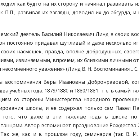
ходил как будто на их сторону и начинал развивать и
к П.П., развивая их взгляды, доводил их до абсурда, и
емский деятель Василий Николаевич Линд в своих вос
он постоянно придавал шутливый и даже несколько иг
 своих насмешек, правда, вполне добродушных, своег
иями, извиняемыми, впрочем, их близкими личными о
сомненного уважения» (Линд В. Н. Воспоминания… С. 1 (
аны воспоминания Веры Ивановны Добронравовой, ко
 учебных года: 1879/1880 и 1880/1881, т. е. в самый т
кциям со стороны Министерства народного просвеще
ирования школы, и ее содержал только сам Павел Па
о того, что даже в эти тяжелые годы в школе по
 танцами. Автор вспоминает празднование Рождества 2
«Так же, как и в прошлом году, семинария (так В. И