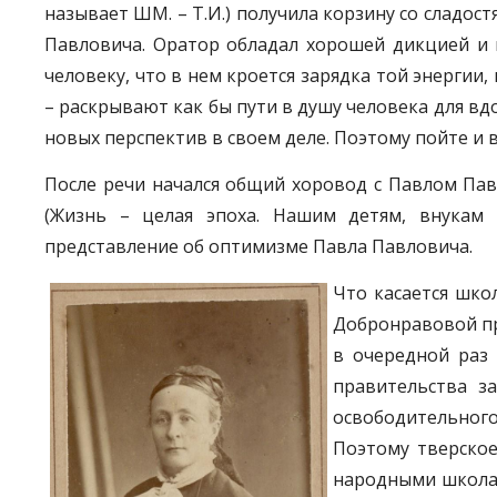
называет ШМ. – Т.И.) получила корзину со сладос
Павловича. Оратор обладал хорошей дикцией и г
человеку, что в нем кроется зарядка той энергии
– раскрывают как бы пути в душу человека для вд
новых перспектив в своем деле. Поэтому пойте и ве
После речи начался общий хоровод с Павлом Павл
(Жизнь – целая эпоха. Нашим детям, внукам 
представление об оптимизме Павла Павловича.
Что касается шко
Добронравовой пр
в очередной раз
правительства з
освободительного
Поэтому тверское
народными школам