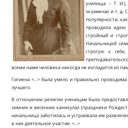
училища. – Т. И.
экзаменах и т. д.
популярности, как
проводила идею 
стройный и строг
Начальницей сем
строгую к себе
преподавательско
всеми нами человека никогда не изгладится из п
Гигиена <…> была умело и правильно проводима н
лучшего.
В отношении религии ученицам была предоставле
зимних и весенних каникулах (праздники Рождест
начальница заботилась и устраивала им развлече
в них деятельное участие. <…>