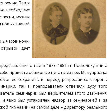
лся речью Павла
лье необходимо
о песни, музыка
и новых знаний,
 2 часов ночи»
 отрывок дает
едставления о ней в 1879–1881 гг. Поскольку книга
себе привести обширные цитаты из нее. Мемуаристка
омог ее сохранить в период репрессий со стороны
минарии, так и преподаватели отвечали духу того
нователь семинарии был вершителем этого движения.
 и явно был установлен надзор за семинарией и за
кой гимназии (на самом деле – директору реального