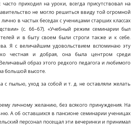
: часто приходил на уроки, всегда присутствовал на
 правительство не могло решиться ввиду той огромной
 лично в частых беседах с ученицами старших классах
ствии» (с. 66–67). «Учебный режим семинарии был
телей и в быту своем были строги также и к себе.
ва. Я с величайшим удовольствием вспоминаю эту
око честная и добрая, она была центром среди
Величавый образ этого редкого педагога и любимого
на большой высоте.
с пылью, уход за собой и т. д. не оставляли желать
оему личному желанию, без всякого принуждения. На
вню. А об оставшихся в пансионе семинарии ученицах
тельский персонал посещал эти вечеринки и принимал