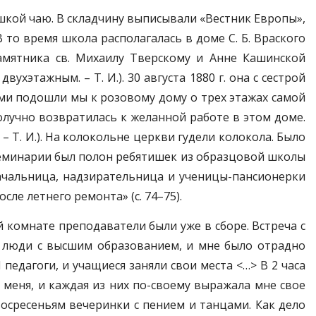
ашкой чаю. В складчину выписывали «Вестник Европы»,
 В то время школа располагалась в доме С. Б. Враского
амятника св. Михаилу Тверскому и Анне Кашинской
ухэтажным. – Т. И.). 30 августа 1880 г. она с сестрой
ами подошли мы к розовому дому о трех этажах самой
олучно возвратилась к желанной работе в этом доме.
 Т. И.). На колокольне церкви гудели колокола. Было
 семинарии был полон ребятишек из образцовой школы
Начальница, надзирательница и ученицы-пансионерки
ле летнего ремонта» (с. 74–75).
ой комнате преподаватели были уже в сборе. Встреча с
ли люди с высшим образованием, и мне было отрадно
педагоги, и учащиеся заняли свои места <…> В 2 часа
и меня, и каждая из них по-своему выражала мне свое
восресеньям вечеринки с пением и танцами. Как дело