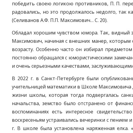
победить своею логикою противников, П. П. пере
радовались, но это продолжалось недолго, так ка
(Селиванов А.Ф. П.П. Максимович… С. 20).
Обладал хорошим чувством юмора. Так, видный з
Максимович, начиная с внешних манер, которым 
возрасту. Особенно часто он избирал предметом
постоянно обращался с юмористическими замечан
и очень серьезными качествами, заслуживающими не
В 2022 г. в Санкт-Петербурге были опубликов
учительницей математики в Школе Максимовича два
жизни школы, которая тогда подвергалась сан
начальства, земство было отстранено от финанс
воспоминаниях есть интересное свидетельств
воскресеньям устраивались вечеринки с пением и
г. В школе была установлена наряженная елка. 