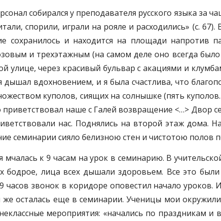
сонал собирался у преподавателя русского языка за ч
али, спорили, играли на рояле и расходились» (с. 67).
ие сохранилось и находится на площади напротив п
озовым и трехэтажным (на самом деле оно всегда было дв
мой улице, через красивый бульвар с акациями и клумб
 дышал вдохновением, и я была счастлива, что благоп
жеством куполов, сиящих на солнышке (пять куполов. –
удто приветствовал наше с Галей возвращение <…> Двор
риветствовали нас. Поднялись на второй этаж дома. 
е семинарии сияло белизною стен и чистотою полов пос
. я мчалась к 9 часам на урок в семинарию. В учительск
ех бодрое, лица всех дышали здоровьем. Все это бы
9 часов звонок в коридоре оповестил начало уроков. И 
 я же осталась еще в семинарии. Ученицы мои окружил
 внеклассные мероприятия: «начались по праздникам и 