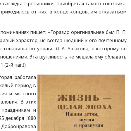
х взгляды. Противники, приобретая такого союзника,
 приходилось от них, в конце концов, им отказаться»
поминаниях пишет: «Гораздо оригинальнее был П. П.
ривый характер, не всегда шедший к его почтенному
о товарища по управе Л. А. Ушакова, к которому он
тношениями. Эта шутливость не мешала ему обладать
2-й паг.)).
торая работала
яжелый период в
ния и местного
влович. В этих
 праздникам и
5 декабря 1880
. Добронравова