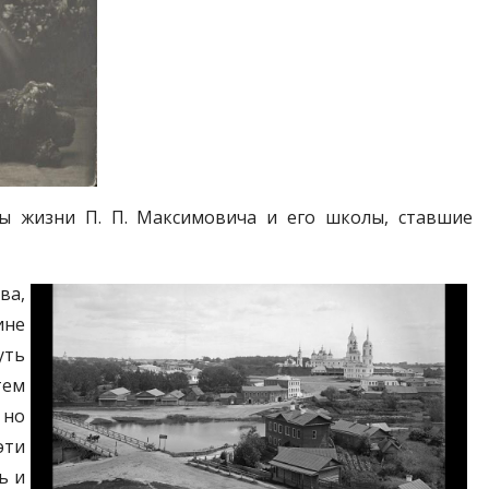
ы жизни П. П. Максимовича и его школы, ставшие
ва,
ине
уть
тем
 но
эти
ь и