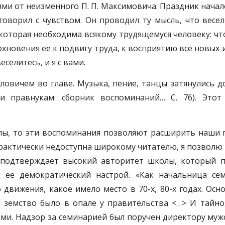
тями от неизменного П. П. Максимовича. Праздник нача
оворил с чувством. Он проводил ту мысль, что весе
, которая необходима всякому трудящемуся человеку: чт
охновения ее к подвигу труда, к восприятию все новых 
селитесь, и я с вами.
овичем во главе. Музыка, пение, танцы затянулись до
и правнукам: сборник воспоминаний… С. 76). Этот
лы, то эти воспоминания позволяют расширить наши пр
актически недоступна широкому читателю, я позволю 
 подтверждает высокий авторитет школы, который п
а ее демократический настрой. «Как начальница се
 движения, какое имело место в 70-х, 80-х годах. Ос
 земство было в опале у правительства <…> И тайно,
и. Надзор за семинарией был поручен директору мужс