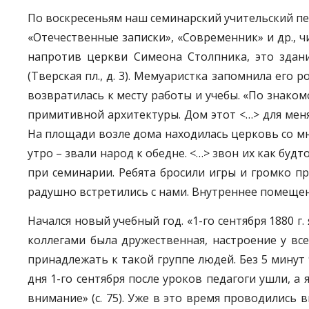
По воскресеньям наш семинарский учительский пер
«Отечественные записки», «Современник» и др., чит
напротив церкви Симеона Столпника, это здан
(Тверская пл., д. 3). Мемуаристка запомнила его р
возвратилась к месту работы и учебы. «По знако
примитивной архитектуры. Дом этот <…> для меня
На площади возле дома находилась церковь со мно
утро – звали народ к обедне. <…> звон их как б
при семинарии. Ребята бросили игры и громко п
радушно встретились с нами. Внутреннее помещени
Начался новый учебный год. «1-го сентября 1880 г
коллегами была дружественная, настроение у вс
принадлежать к такой группе людей. Без 5 минут 
дня 1-го сентября после уроков педагоги ушли, а
внимание» (с. 75). Уже в это время проводились