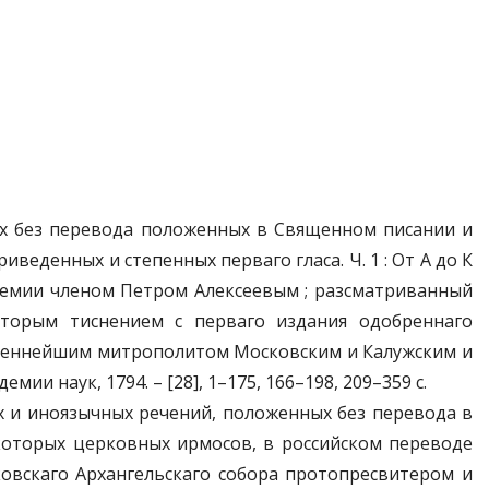
ных без перевода положенных в Священном писании и
еденных и степенных перваго гласа. Ч. 1 : От А до К
демии членом Петром Алексеевым ; разсматриванный
торым тиснением с перваго издания одобреннаго
ященнейшим митрополитом Московским и Калужским и
 наук, 1794. – [28], 1–175, 166–198, 209–359 с.
их и иноязычных речений, положенных без перевода в
екоторых церковных ирмосов, в российском переводе
ковскаго Архангельскаго собора протопресвитером и