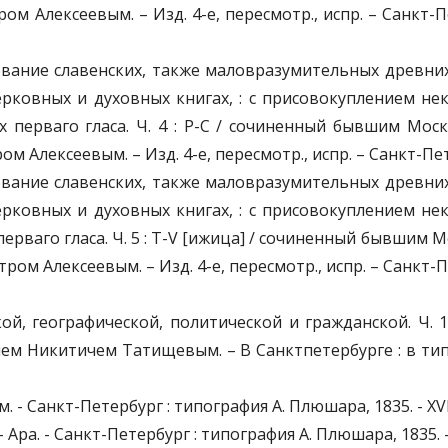
Алексеевым. – Изд. 4-е, пересмотр., испр. – Санкт-Пете
кование славенских, также маловразумительных древн
рковных и духовных книгах, : с присовокуплением н
х перваго гласа. Ч. 4 : Р-С / сочиненный бывшим Мос
лексеевым. – Изд. 4-е, пересмотр., испр. – Санкт-Петерб
кование славенских, также маловразумительных древн
рковных и духовных книгах, : с присовокуплением н
перваго гласа. Ч. 5 : Т-V [ижица] / сочиненный бывшим
Алексеевым. – Изд. 4-е, пересмотр., испр. – Санкт-Петер
кой, географической, политической и гражданской. Ч. 
Никитичем Татищевым. – В Санктпетербурге : в типограф
м. - Санкт-Петербург : типография А. Плюшара, 1835. - XVI, 5
 Ара. - Санкт-Петербург : типография А. Плюшара, 1835. - [4],