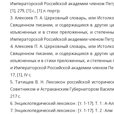
Императорской Российской академии членом Петром 
[1], 279, [1] с., [1] л. портр.
3. Алексеев П. А. Церковный словарь, или Истол
Священном писании, и содержащихся в других це
изъясненных и в стихи преложенных, и степенны
Императорской Российской академии членом Петром А
4. Алексеев П. А. Церковный словарь, или Истол
Священном писании, и содержащихся в других це
изъясненных и в стихи преложенных, и степенных 
и Императорской Российской академии членом Петром 
17, [1], IV с.
5. Татищев В. Н. Лексикон российской историчес
Советником и Астраханским Губернатором Василием 
217 c.
6. Энциклопедический лексикон : [т. 1-17]. Т. 1 : А-Ал
7. Энциклопедический лексикон : [т. 1-17]. Т. 2 : Алм -