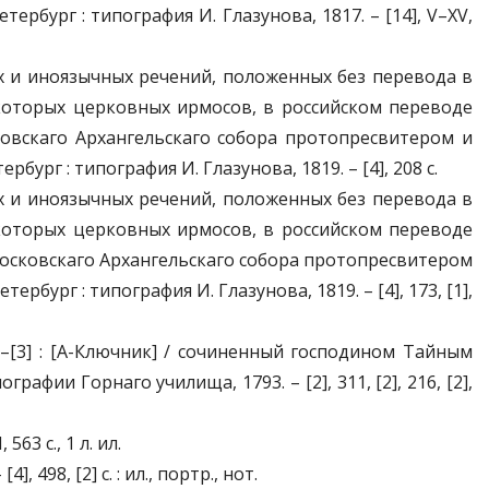
рбург : типография И. Глазунова, 1817. – [14], V–XV,
их и иноязычных речений, положенных без перевода в
екоторых церковных ирмосов, в российском переводе
ковскаго Архангельскаго собора протопресвитером и
ург : типография И. Глазунова, 1819. – [4], 208 с.
их и иноязычных речений, положенных без перевода в
екоторых церковных ирмосов, в российском переводе
 Московскаго Архангельскаго собора протопресвитером
бург : типография И. Глазунова, 1819. – [4], 173, [1],
1–[3] : [А-Ключник] / сочиненный господином Тайным
ии Горнаго училища, 1793. – [2], 311, [2], 216, [2],
63 c., 1 л. ил.
 498, [2] с. : ил., портр., нот.