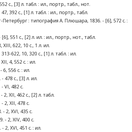
., [3] л. табл. : ил., портр., табл., нот.
392 с., [1] л. табл. : ил., портр., табл.
т-Петербург : типография А. Плюшара, 1836. - [6], 572 с. :
551 с., [2] л. ил. : ил., портр., нот., табл.
I, 622, 10 с., 1 л. ил.
-622, 10, 320 с., [1] л. табл. : ил.
, 4, 552 с. : ил.
, 556 с. : ил.
78 с., [3] л. ил.
 VI, 482 с.
XII, 462 с., [2] л. табл.
2, XII, 478 с.
 2, XVI, 435 с.
- 2, XIV, 400 с.
, XVI, 451 с. : ил.