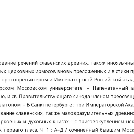
лкование речений славенских древних, також иноязыч
х церковных ирмосов вновь преложенных и в стихи прив
ра протопресвитером и Императорской Российской ака
ском Московском университете. – Напечатанный в
ю, и св. Правительствующаго синода членом преосв
ном. – В Санктпетербурге : при Императорской Академии
кование славенских, также маловразумительных древн
рковных и духовных книгах, : с присовокуплением н
х перваго гласа. Ч. 1 : А–Д / сочиненный бывшим Мос