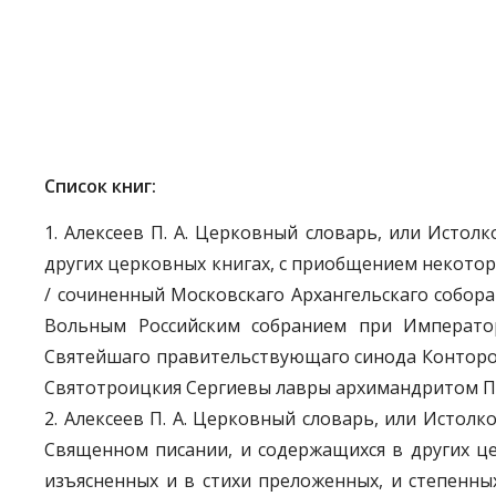
Список книг:
1. Алексеев П. А. Церковный словарь, или Исто
других церковных книгах, с приобщением некоторы
/ сочиненный Московскаго Архангельскаго собо
Вольным Российским собранием при Император
Святейшаго правительствующаго синода Конторо
Святотроицкия Сергиевы лавры архимандритом Плато
2. Алексеев П. А. Церковный словарь, или Истол
Священном писании, и содержащихся в других це
изъясненных и в стихи преложенных, и степенны