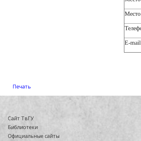
Место
Телеф
E-mail
Печать
Сайт ТвГУ
Библиотеки
Официальные сайты