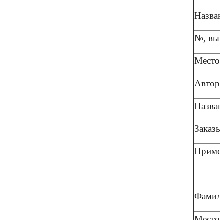
Назван
№, вы
Место
Автор
Назван
Заказ
Приме
Фамил
Место 