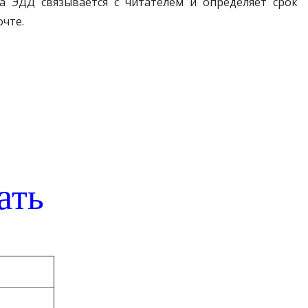
а ЭДД связывается с читателем и определяет срок
очте.
ать