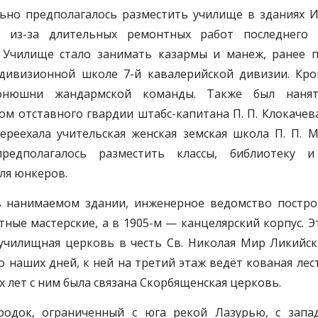
ьно предполагалось разместить училище в зданиях 
о из-за длительных ремонтных работ последнего
. Училище стало занимать казармы и манеж, ранее
дивизионной школе 7-й кавалерийской дивизии. Кро
онюшни жандармской команды. Также был нанят
м отставного гвардии штабс-капитана П. П. Клокачева
переехала учительская женская земская школа П. П. М
предполагалось разместить классы, библиотеку 
ля юнкеров.
 в нанимаемом здании, инженерное ведомство постр
тные мастерские, а в 1905-м — канцелярский корпус. 
 училищная церковь в честь Св. Николая Мир Ликийс
до наших дней, к ней на третий этаж ведёт кованая лес
х лет с ним была связана Скорбященская церковь.
одок, ограниченный с юга рекой Лазурью, с запа