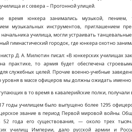
училища и с севера – Прогонной улицей.
ое время юнкера занимались музыкой, пением, т
ием музыкальных инструментов, приглашением пре
 начальника училища, могли устраивать танцевальные
ый гимнастический городок, где юнкера охотно заним
истр Д. А. Милютин писал: «В юнкерских училищах за
 на практике, то армия будет обеспечена строевым
для служебных целей. Прочие военно-учебные заведен
о уровня в массе офицеров мы должны ожидать именно 
тупающих в то время в кавалерийские полки, получали 
17 годы училищем было выпущено более 1295 офицеро
церское звание в период Первой мировой войны. Общ
 52 года его существования, — около трех тысяч
ких училищ Империи, дало русской армии и Росс