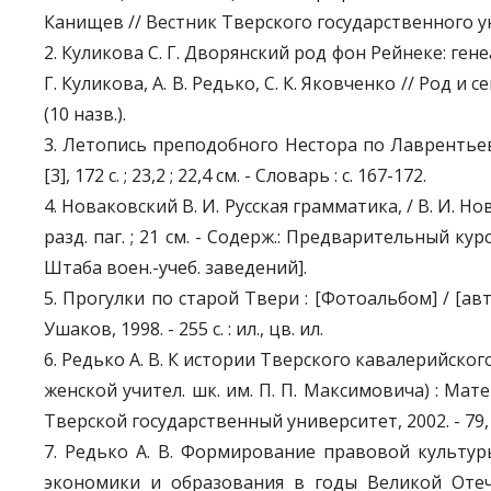
Канищев // Вестник Тверского государственного универ
2. Куликова С. Г. Дворянский род фон Рейнеке: ген
Г. Куликова, А. В. Редько, С. К. Яковченко // Род и с
(10 назв.).
3. Летопись преподобного Нестора по Лаврентьевск
[3], 172 с. ; 23,2 ; 22,4 см. - Словарь : с. 167-172.
4. Новаковский В. И. Русская грамматика, / В. И. Н
разд. паг. ; 21 см. - Содерж.: Предварительный курс
Штаба воен.-учеб. заведений].
5. Прогулки по старой Твери : [Фотоальбом] / [авт.:
Ушаков, 1998. - 255 с. : ил., цв. ил.
6. Редько А. В. К истории Тверского кавалерийског
женской учител. шк. им. П. П. Максимовича) : Материа
Тверской государственный университет, 2002. - 79, [1
7. Редько А. В. Формирование правовой культу
экономики и образования в годы Великой Отеч