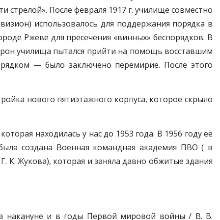
и стрелой». После февраля 1917 г. училище совместно
дивизион) использовалось для поддержания порядка в
городе Ржеве для пресечения «винных» беспорядков. В
кадрон училища пытался прийти на помощь восставшим
орядком — было заключено перемирие. После этого
стройка нового пятиэтажного корпуса, которое скрыло
оторая находилась у нас до 1953 года. В 1956 году её
 была создана Военная командная академия ПВО ( в
 К. Жукова), которая и заняла давно обжитые здания
а накануне и в годы Первой мировой войны / В. В.