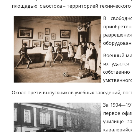
площадью, с востока – территорией технического 
В свободн
приобретен
разрешения
оборудованн
Военный мин
их удастся
собственно 
умственног
Около трети выпускников учебных заведений, пос
За 1904—19
первое офи
училище за
кавалерийс