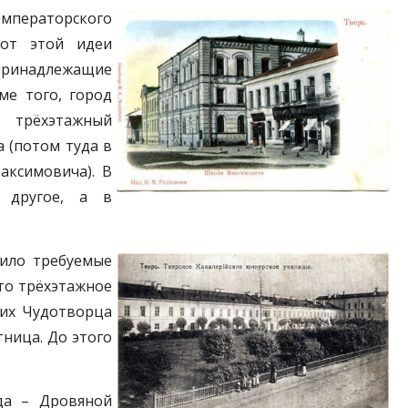
Императорского
 от этой идеи
 принадлежащие
ме того, город
 трёхэтажный
 (потом туда в
аксимовича). В
и другое, а в
оило требуемые
Это трёхэтажное
ких Чудотворца
тница. До этого
да – Дровяной