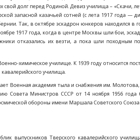
 свой долг перед Родиной. Девиз училища – «Скачи, лет
рской запасной казачьей сотней (с лета 1917 года — 
бернии. Так, в октябре эскадрон юнкеров находился в 
оябре 1917 года, когда в центре Москвы шли бои, эс
ники отказались их везти, а пока шли походным п
 Военно-химическое училище. К 1939 году относится по
о кавалерийского училища.
мает Военная академия тыла и снабжения им. Молотова, к
нию Совета Министров СССР от 14 ноября 1956 года
смической обороны имени Маршала Советского Союза Г.
облик выпускников Тверского кавалерийского училищ