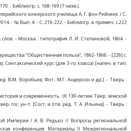
 - Библиогр.: с. 168-169 (7 назв.).
лерийского юнкерского училища А. Г. фон Рейнеке. / С.
4. - № Вып. 4. - С. 216-222. - Библиогр. в примеч.: с.222
лов. - Москва : типография Л. И. Степановой, 1864. -
варищества "Общественная польза", 1862-1866. - [226] c.
); Синтаксический курс (для 3-го класса) [напеч. в тип.
ед. В.М. Воробьев; Фот.: М.Г. Андерсон и др.]. - Тверь :
 история и современность : (К 130-летию Твер. земской
. гос. ун-т; [Сост. и отв. ред. Т. А. Ильина]. - Тверь :
й Империи / А. В. Редько // Вопросы региональной
еская конференция. Материалы II Межрегиональной