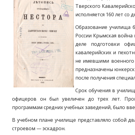
Тверского Кавалерийског
исполняется 160 лет со д
Образование училища б
России Крымская война 
деле подготовки офиц
кавалерийских и пехот
не имевшими военного 
предназначены юнкерск
после получения специа
Срок обучения в училищ
офицеров он был увеличен до трех лет. Пр
программам средних учебных заведений, было вв
В учебном плане училище представляло собой дв
строевом — эскадрон.