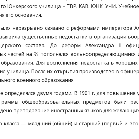
о Юнкерского училища – ТВР. КАВ. ЮНК. УЧИ. Учебное за
ня его основания.
ыло неразрывно связано с реформами императора Але
выявила существенные недостатки в организации воор
ерского состава. До реформ Александра II офиц
ных частей на 2⁄3 пополнялся вольноопределяющимися
образования. Для восполнения недостатка в хороших
ие училища. После их открытия производство в офице
льного военного образования.
е определялся двумя годами. В 1901 г. для повышения
ограммы общеобразовательных предметов были ра
едено преподавание иностранных языков для желающих
а класса — младший (общий) и старший (первый и вто