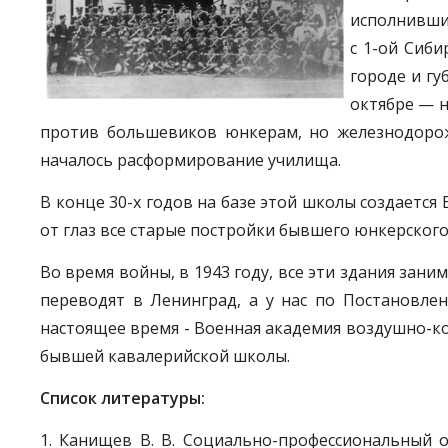
исполнивших
с 1-ой Сиби
городе и гу
октябре — н
против большевиков юнкерам, но железнодорож
началось расформирование училища.
В конце 30-х годов на базе этой школы создается
от глаз все старые постройки бывшего юнкерског
Во время войны, в 1943 году, все эти здания зани
переводят в Ленинград, а у нас по Постановле
настоящее время - Военная академия воздушно-ко
бывшей кавалерийской школы.
Список литературы:
1. Канищев В. В. Социально-профессиональный 