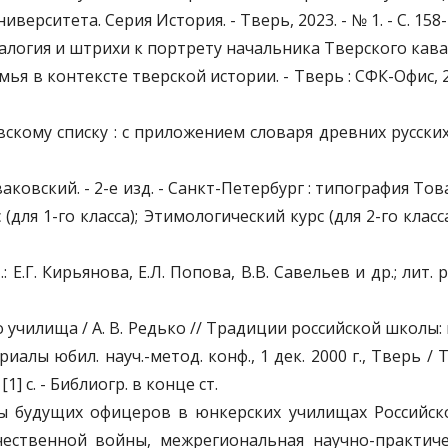
ситета. Серия История. - Тверь, 2023. - № 1. - С. 158-170.
еалогия и штрихи к портрету начальника Тверского кава
емья в контексте тверской истории. - Тверь : СФК-Офис, 201
ому списку : c приложением словаря древних русских с
оваковский. - 2-е изд. - Санкт-Петербург : типография То
 (для 1-го класса); Этимологический курс (для 2-го класса
 Е.Г. Кирьянова, Е.Л. Попова, В.В. Савельев и др.; лит. р
о училища / А. В. Редько // Традиции российской школы:
лы юбил. науч.-метод. конф., 1 дек. 2000 г., Тверь / Твер
] с. - Библиогр. в конце ст.
ры будущих офицеров в юнкерских училищах Российско
ественной войны, межрегиональная научно-практич