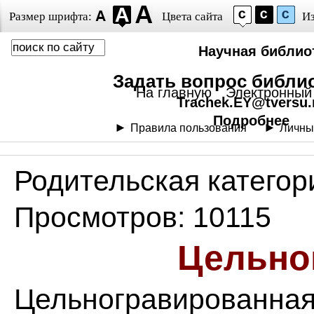
Размер шрифта:
Цвета сайта
И
Научная библиот
Задать вопрос библи
На главную
Электронный 
Trachek.EY@tversu.
Подробнее
Правила пользования
Личны
Родительская категор
Просмотров: 10115
Цельно
Цельногравированная