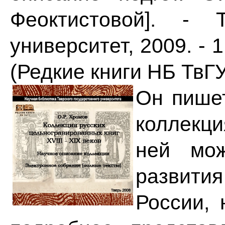
Феоктистовой]. - 
университет, 2009. - 1
(Редкие книги НБ ТвГУ)
Он пишет
коллекц
ней мо
развити
России, 