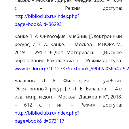
Рассел. – Москва : Директ-Медиа, 2009. – 1894
с. – Режим доступа:
http://biblioclub.ru/index.php?
page=book&id=36293
Канке В. А. Философия : учебник [Электронный
ресурс] / В. А. Канке. — Москва : ИНФРА-М,
2019. — 291 с. + Доп. Материалы. — (Высшее
образование: Бакалавриат). — Режим доступа:
www.dx.doi.org/10.12737/textbook_59bf7a05664af9.
Балашов Л. Е. Философия : учебник
[Электронный ресурс] / Л. Е. Балашов. – 4-е
изд., испр. и доп. – Москва : Дашков и К°, 2018.
– 612 с. : ил. – Режим доступа:
http://biblioclub.ru/index.php?
page=book&id=573117