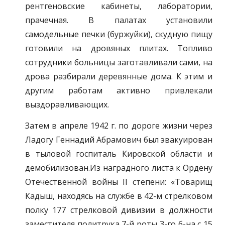
рентгеновские кабинеты, лаборатории,
прачечная. В палатах установили
самодельные печки (буржуйки), скудную пищу
готовили на дровяных плитах. Топливо
сотрудники больницы заготавливали сами, на
дрова разбирали деревянные дома. К этим и
другим работам активно привлекали
выздоравливающих.
Затем в апреле 1942 г. по дороге жизни через
Ладогу Геннадий Абрамович был эвакуирован
в тыловой госпиталь Кировской области и
демобилизован.Из наградного листа к Ордену
Отечественной войны II степени: «Товарищ
Кадыш, находясь на службе в 42-м стрелковом
полку 177 стрелковой дивизии в должности
заместителя политрука 7-й роты 3-го б-на с 15