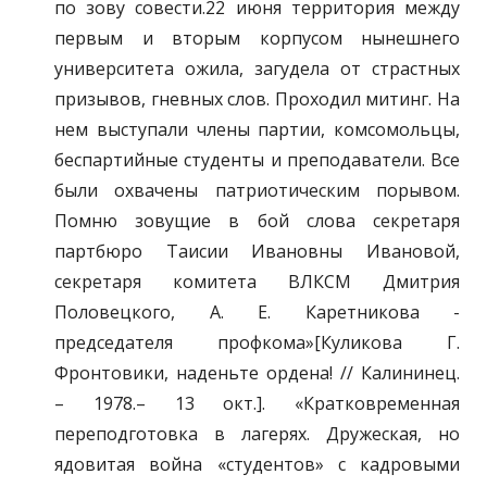
по зову совести.22 июня территория между
первым и вторым корпусом нынешнего
университета ожила, загудела от страстных
призывов, гневных слов. Проходил митинг. На
нем выступали члены партии, комсомольцы,
беспартийные студенты и преподаватели. Все
были охвачены патриотическим порывом.
Помню зовущие в бой слова секретаря
партбюро Таисии Ивановны Ивановой,
секретаря комитета ВЛКСМ Дмитрия
Половецкого, А. Е. Каретникова -
председателя профкома»[Куликова Г.
Фронтовики, наденьте ордена! // Калининец.
– 1978.– 13 окт.]. «Кратковременная
переподготовка в лагерях. Дружеская, но
ядовитая война «студентов» с кадровыми