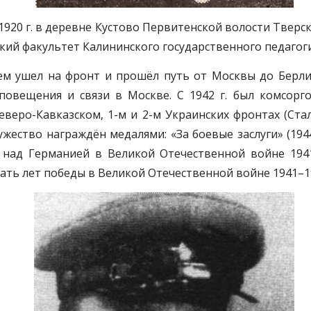
20 г. в деревне Кустово Первитенской волости Тверског
ский факультет Калининского государственного педагог
цем ушел на фронт и прошёл путь от Москвы до Берл
повещения и связи в Москве. С 1942 г. был комсорг
еверо-Кавказском, 1-м и 2-м Украинских фронтах (Ста
ужество награждён медалями: «За боевые заслуги» (1944
ду над Германией в Великой Отечественной войне 194
ать лет победы в Великой Отечественной войне 1941–1945