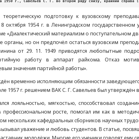
а 1950 г., Савельев С. Г. во втором ряду снизу, крайний справа (
 теоретическую подготовку к вузовскому преподав
 8 октября 1954 г. в Ленинградском государственном
еме «Диалектический материализм о поступательном дв
ые органы, но он предпочёл остаться вузовским препо
инина от 29. 11. 1949 приводятся любопытные подро
ртийную работу в аппарат райкома. Отказ мотив
вым значения партийной работы».
ерждён временно исполняющим обязанности заведующего 
е 1957 г. решением ВАК С. Г. Савельев был утверждён 
ался лояльностью, мягкостью, способствовал создан
в профессиональном росте, помогал им как в методи
ом нескольких кафедральных сборников научных трудо
зывал уважение и любовь студентов. В статье, посвящ
наставник молодёжи. Многие его ученики говорят ему се