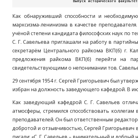
Выпуск исторического факультет
Как обнаруживший способности и необходимую
марксизма-ленинизма в качестве преподавателя.
учёной степени кандидата философских наук по т
С. Г. Савельева приглашали на работу в партийн
секретарём Центрального райкома ВКП(б) г. Кал
предложения райкома ВКП(б) перейти на па
свидетельствующими о непонимании тов. Савелье
29 сентября 1954 г. Сергей Григорьевич был утв
избран на должность заведующего кафедрой. В июл
Как заведующий кафедрой С. Г. Савельев отлич
атмосферы, стремился способствовать коллегам 
преподавателей. Он был ответственным редактор
добротой и отзывчивостью, Сергей Григорьевич вы
писали: «С. Г. Савельев – внимательный и добрый 