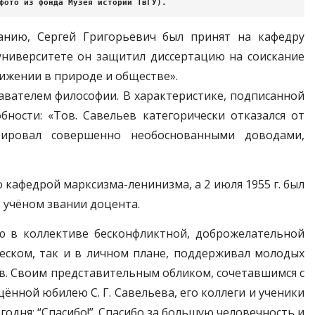
фото из фонда Музея истории ТвГУ).
анию, Сергей Григорьевич был принят на кафедру
 университете он защитил диссертацию на соискание
ижении в природе и обществе».
давателем философии. В характеристике, подписанной
бности: «Тов. Савельев категорически отказался от
ировал совершенно необоснованными доводами,
кафедрой марксизма-ленинизма, а 2 июля 1955 г. был
в учёном звании доцента.
ию в коллективе бесконфликтной, доброжелательной
ческом, так и в личном плане, поддерживал молодых
в. Своим представительным обликом, сочетавшимся с
ённой юбилею С. Г. Савельева, его коллеги и ученики
годня: “Спасибо!”. Спасибо за большую человечность и