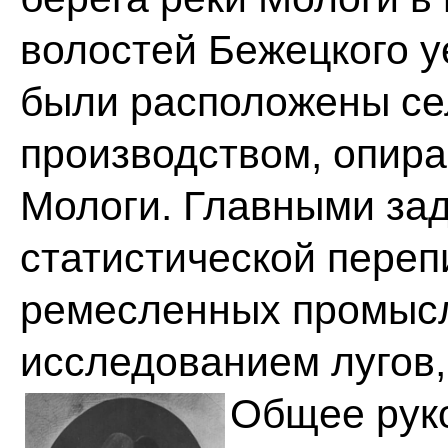
волостей Бежецкого уе
были расположены се
производством, опира
Мологи. Главными за
статистической переп
ремесленных промысло
исследованием лугов,
Общее руко