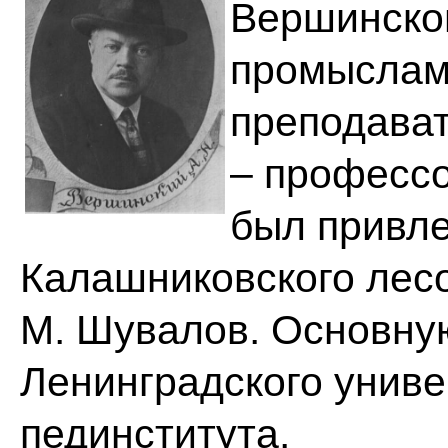
Вершинском
промыслам,
преподават
– профессо
был привле
Калашниковского лесо
М. Шувалов. Основную
Ленинградского униве
пединститута.