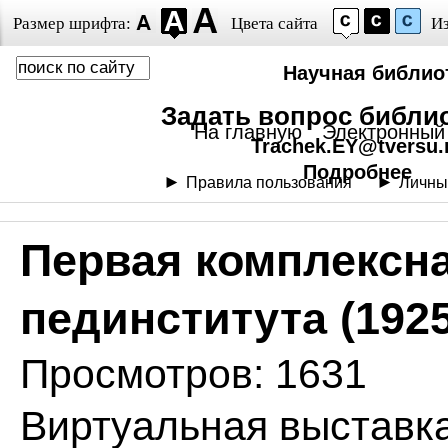
Размер шрифта:
Цвета сайта
И
Научная библиот
Задать вопрос библи
На главную
Электронный 
Trachek.EY@tversu.
Подробнее
Правила пользования
Личны
Первая комплексна
пединститута (192
Просмотров: 1631
Виртуальная выставка